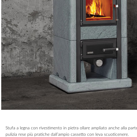
Stufa a legna con rivestimento in pietra ollare ampliato anche alla part
pulizia rese più pratiche dall’ampio cassetto con leva scuoticenere.