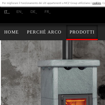
Per migliorare il funzionamento dei siti appartenenti a MCZ Group utilizziamo i
cookies
. C
IT_
EN_
DE_
FR_
HOME
PERCHÉ ARCO
PRODOTTI