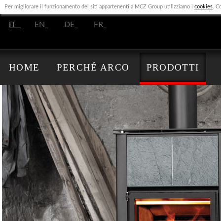
Per migliorare il funzionamento dei siti appartenenti a MCZ Group utilizziamo i
cookies
. C
IT_
EN_
DE_
FR_
HOME
PERCHÉ ARCO
PRODOTTI