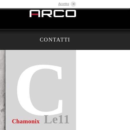
×
Accetto
CONTATTI
C
Le11
Chamonix