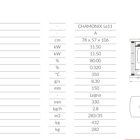
-
CHAMONIX Le11
-
A
cm
78 x 57 x 106
kW
11.50
kW
11.50
%
80.00
%
0.320
°C
350
g/s
8.30
mm
150
-
Legna
mm
330
kg/h
2.8
m
3
283/35
kg
432
kg
282