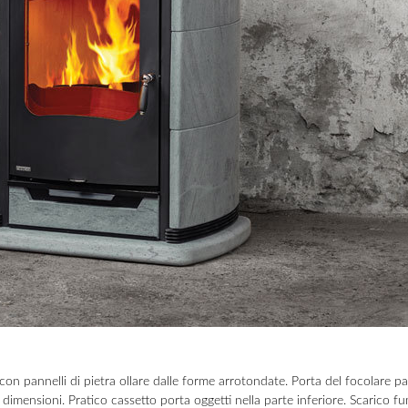
i con pannelli di pietra ollare dalle forme arrotondate. Porta del focolare 
i dimensioni. Pratico cassetto porta oggetti nella parte inferiore. Scarico 