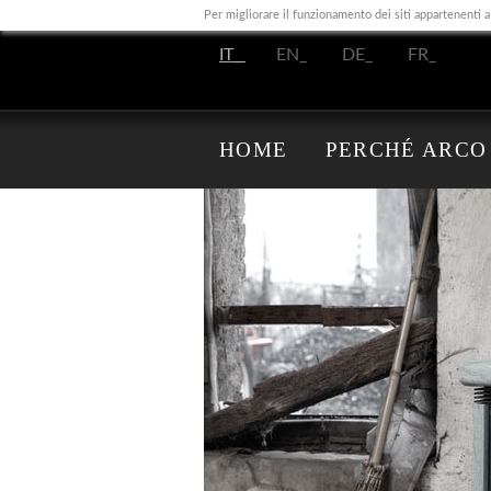
Per migliorare il funzionamento dei siti appartenenti
IT_
EN_
DE_
FR_
HOME
PERCHÉ ARCO